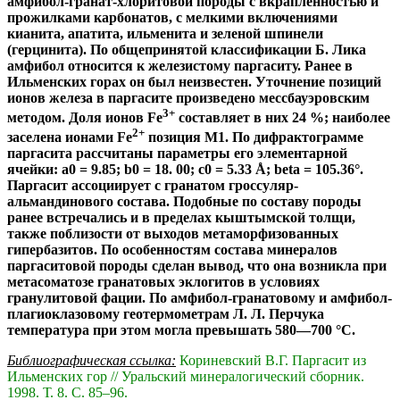
амфибол-гранат-хлоритовой породы с вкрапленностью и
прожилками карбонатов, с мелкими включениями
кианита, апатита, ильменита и зеленой шпинели
(герцинита). По общепринятой классификации Б. Лика
амфибол относится к железистому паргаситу. Ранее в
Ильменских горах он был неизвестен. Уточнение позиций
ионов железа в паргасите произведено мессбауэровским
3+
методом. Доля ионов Fe
составляет в них 24 %; наиболее
2+
заселена ионами Fe
позиция М1. По дифрактограмме
паргасита рассчитаны параметры его элементарной
ячейки: a0 = 9.85; b0 = 18. 00; c0 = 5.33 Å; beta = 105.36°.
Паргасит ассоциирует с гранатом гроссуляр-
альмандинового состава. Подобные по составу породы
ранее встречались и в пределах кыштымской толщи,
также поблизости от выходов метаморфизованных
гипербазитов. По особенностям состава минералов
паргаситовой породы сделан вывод, что она возникла при
метасоматозе гранатовых эклогитов в условиях
гранулитовой фации. По амфибол-гранатовому и амфибол-
плагиоклазовому геотермометрам Л. Л. Перчука
температура при этом могла превышать 580—700 °С.
Библиографическая ссылка:
Кориневский В.Г. Паргасит из
Ильменских гор // Уральский минералогический сборник.
1998. Т. 8. С. 85–96.