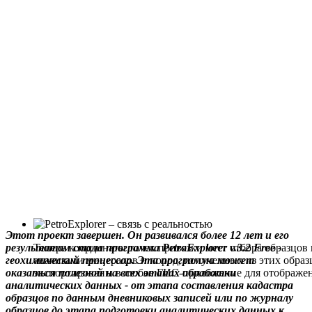
Этот проект завершен. Он развивался более 12 лет и его
результатом стала программа PetroExplorer v.3.2 Free -
Теперь координаты точек привязки мест отбора образцов 
геохимический процессор. Эта программа может
анализами минералов и пород, полученных из этих образ
оказаться полезной на всех этапах обработки
экспортированы в любое ГИС-приложение для отображен
аналитических данных - от этапа составления кадастра
образцов по данным дневниковых записей или по журналу
образцов до этапа подготовки аналитических данных к