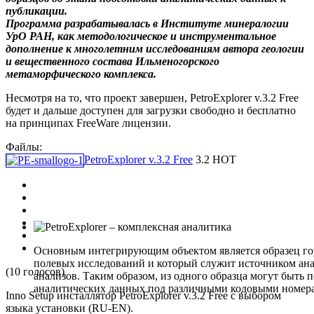
публикации.
Программа разрабатывалась в Институте минералогии
УрО РАН, как методологическое и инструментальное
дополнение к многолетним исследованиям автора геологии
и вещественного состава Ильменогорского
метаморфического комплекса.
Несмотря на то, что проект завершен, PetroExplorer v.3.2 Free
будет и дальше доступен для загрузки свободно и бесплатно
на принципах FreeWare лицензии.
Файлы:
PetroExplorer v.3.2 Free
3.2
HOT
Основным интегрирующим объектом является образец гор
полевых исследований и который служит источником ана
(10 голосов)
анализов. Таким образом, из одного образца могут быть 
аналитических данных под различными кодовыми номер
Inno Setup инсталлятор PetroExplorer v.3.2 Free с выбором
языка установки (RU-EN).