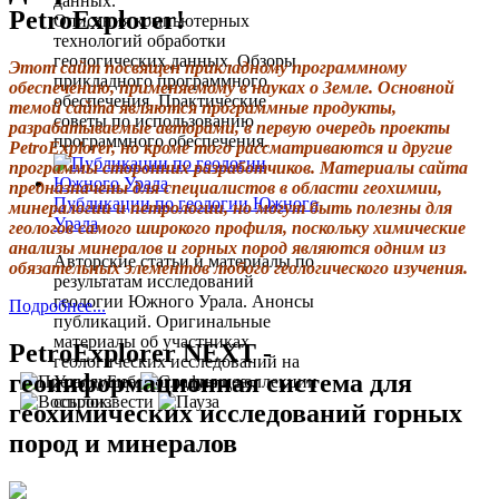
данных.
PetroExplorer!
Описания компьютерных
технологий обработки
геологических данных. Обзоры
Этот сайт посвящен прикладному программному
прикладного программного
обеспечению, применяемому в науках о Земле. Основной
обеспечения. Практические
темой сайта являются программные продукты,
советы по использованию
разрабатываемые авторами, в первую очередь проекты
программного обеспечения.
PetroExplorer, но кроме того рассматриваются и другие
программы сторонних разработчиков. Материалы сайта
предназначены для специалистов в области геохимии,
Публикации по геологии Южного
минералогии и петрологии, но могут быть полезны для
Урала
геологов самого широкого профиля, поскольку химические
анализы минералов и горных пород являются одним из
Авторские статьи и материалы по
обязательных элементов любого геологического изучения.
результатам исследований
геологии Южного Урала. Анонсы
Подробнее...
публикаций. Оригинальные
материалы об участниках
PetroExplorer NEXT -
геологических исследований на
геоинформационная система для
Урале. Библиография и коллекции
ссылок.
геохимических исследований горных
пород и минералов