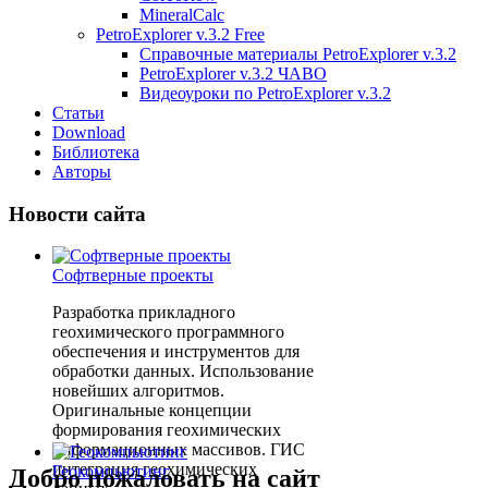
MineralCalc
PetroExplorer v.3.2 Free
Справочные материалы PetroExplorer v.3.2
PetroExplorer v.3.2 ЧАВО
Видеоуроки по PetroExplorer v.3.2
Статьи
Download
Библиотека
Авторы
Новости сайта
Софтверные проекты
Разработка прикладного
геохимического программного
обеспечения и инструментов для
обработки данных. Использование
новейших алгоритмов.
Оригинальные концепции
формирования геохимических
информационных массивов. ГИС
интеграция геохимических
Геокомпьютинг
Добро пожаловать на сайт