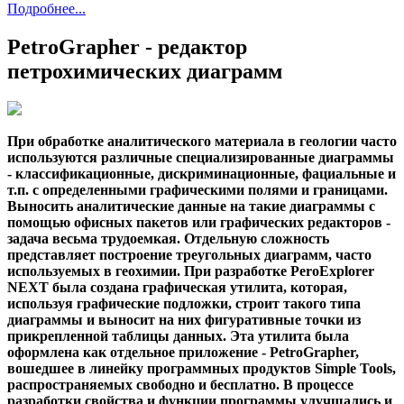
Подробнее...
PetroGrapher - редактор
петрохимических диаграмм
При обработке аналитического материала в геологии часто
используются различные специализированные диаграммы
- классификационные, дискриминационные, фациальные и
т.п. с определенными графическими полями и границами.
Выносить аналитические данные на такие диаграммы с
помощью офисных пакетов или графических редакторов -
задача весьма трудоемкая. Отдельную сложность
представляет построение треугольных диаграмм, часто
используемых в геохимии. При разработке PeroExplorer
NEXT была создана графическая утилита, которая,
используя графические подложки, строит такого типа
диаграммы и выносит на них фигуративные точки из
прикрепленной таблицы данных. Эта утилита была
оформлена как отдельное приложение - PetroGrapher,
вошедшее в линейку программных продуктов Simple Tools,
распространяемых свободно и бесплатно. В процессе
разработки свойства и функции программы улучшались и