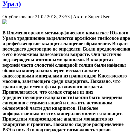
Урал)
Опубликовано: 21.02.2018, 23:53
|
Автор: Super User
В Ильменогорском метаморфическом комплексе Южного
Урала традиционно выделяются архейское гнейсовое ядро
и рифей-вендское кварцит-сланцевое обрамление. Возраст
последнего достоверно не определен. Были предположения
о его возможном палеозойском возрасте. Они частично
подтверждены изотопными данными. В кварцитах
верхней части слоистой сланцевой толщи были найдены
обломки минеральных зерен весьма схожие с
акцессорными минералами из гранитоидов Кисегачского
массива, залегающего среди кварцитов. Показано, что
гранитоиды имеют фазы различного возраста.
Предполагается, что самые старые из них
(предшествующие складчатости) могли быть внедрены
синхронно с седиментацией и служить источником
обломочной части для кварцитов. Наиболее
информативным из этих минералов является монацит.
Приведены микрозондовые анализы монацитов из
кварцитов и гранитов. Показано сходное распределение
РЗЭ в них. Это подтверждает возможность эрозии