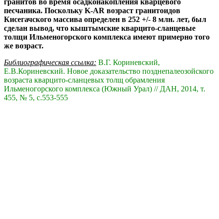
гранитов во время осадконакопления кварцевого
песчаника. Поскольку K-AR возраст гранитоидов
Кисегачского массива определен в 252 +/- 8 млн. лет, был
сделан вывод, что кыштымские кварцито-сланцевые
толщи Ильменогорского комплекса имеют примерно того
же возраст.
Библиографическая ссылка:
В.Г. Кориневский,
Е.В.Кориневский. Новое доказательство позднепалеозойского
возраста кварцито-сланцевых толщ обрамления
Ильменогорского комплекса (Южный Урал) // ДАН, 2014, т.
455, № 5, с.553-555