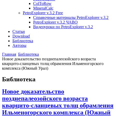
ColToRow
MineralCalc
PetroExplorer v.3.2 Free
Справочные материалы PetroExplorer v.3.2
PetroExplorer v.3.2 ЧАВО
Видеоуроки по PetroExplorer v.3.2
Статьи
Download
Библиотека
Авторы
Главная
Библиотека
Новое доказательство позднепалеозойского возраста
кварцито-сланцевых толщ обрамления Ильменогорского
комплекса (Южный Урал)
Библиотека
Новое доказательство
позднепалеозойского возраста
кварцито-сланцевых толщ обрамления
Ильменогорского комплекса (Южный