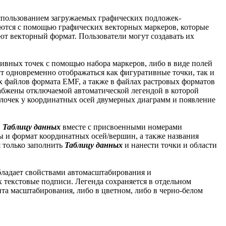
использованием загружаемых графических подложек-
аются с помощью графических векторных маркеров, которые
т векторный формат. Пользователи могут создавать их
тивных точек с помощью набора маркеров, либо в виде полей
ут одновременно отображаться как фигуративные точки, так и
х файлов формата EMF, а также в файлах растровых форматов
абжены отключаемой автоматической легендой в которой
елочек у координатных осей двумерных диаграмм и появление
в
Таблицу данных
вместе с присвоенными номерами
ы и формат координатных осей/вершин, а также названия
я только заполнить
Таблицу данных
и нанести точки и области
бладает свойствами автомасштабирования и
 текстовые подписи. Легенда сохраняется в отдельном
та масштабирования, либо в цветном, либо в черно-белом