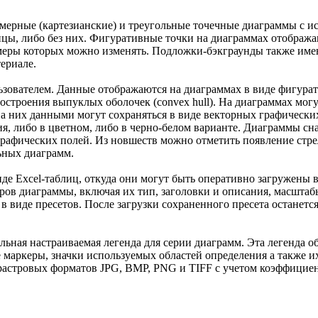
мерные (картезианские) и треугольные точечные диаграммы с 
ицы, либо без них. Фигуративные точки на диаграммах отображ
меры которых можно изменять. Подложки-бэкграунды также имею
ериале.
льзователем. Данные отображаются на диаграммах в виде фигура
остроения выпуклых оболочек (convex hull). На диаграммах мог
а них данными могут сохраняться в виде векторных графически
, либо в цветном, либо в черно-белом варианте. Диаграммы сн
графических полей. Из новшеств можно отметить появление стр
ьных диаграмм.
де Excel-таблиц, откуда они могут быть оперативно загружены 
ров диаграммы, включая их тип, заголовки и описания, масштаб
в виде пресетов. После загрузки сохраненного пресета останетс
ьная настраиваемая легенда для серии диаграмм. Эта легенда о
маркеры, значки используемых областей определения а также их
растровых форматов JPG, BMP, PNG и TIFF с учетом коэффициен