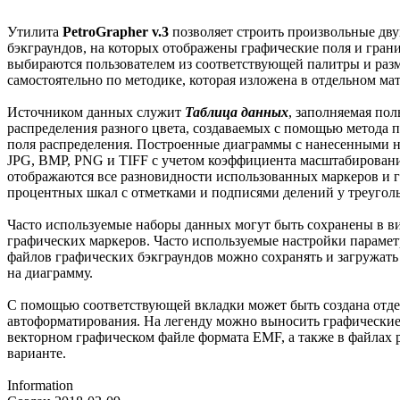
Утилита
PetroGrapher v.3
позволяет строить произвольные дву
бэкграундов, на которых отображены графические поля и гран
выбираются пользователем из соответствующей палитры и раз
самостоятельно по методике, которая изложена в отдельном мат
Источником данных служит
Таблица данных
, заполняемая по
распределения разного цвета, создаваемых с помощью метода п
поля распределения. Построенные диаграммы с нанесенными н
JPG, BMP, PNG и TIFF с учетом коэффициента масштабирования
отображаются все разновидности использованных маркеров и 
процентных шкал с отметками и подписями делений у треугол
Часто используемые наборы данных могут быть сохранены в ви
графических маркеров. Часто используемые настройки парамет
файлов графических бэкграундов можно сохранять и загружать 
на диаграмму.
С помощью соответствующей вкладки может быть создана отдел
автоформатирования. На легенду можно выносить графические 
векторном графическом файле формата EMF, а также в файлах 
варианте.
Information