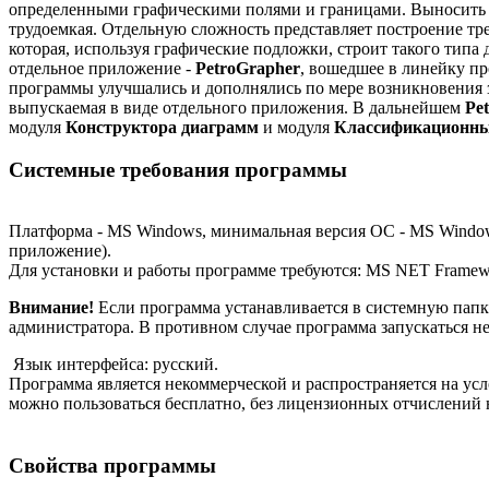
определенными графическими полями и границами. Выносить а
трудоемкая. Отдельную сложность представляет построение тр
которая, используя графические подложки, строит такого тип
отдельное приложение -
PetroGrapher
, вошедшее в линейку п
программы улучшались и дополнялись по мере возникновения 
выпускаемая в виде отдельного приложения. В дальнейшем
Pe
модуля
Конструктора диаграмм
и модуля
Классификационны
Системные требования программы
Платформа - MS Windows, минимальная версия ОС - MS Windows 
приложение).
Для установки и работы программе требуются: MS NET Framewo
Внимание!
Если программа устанавливается в системную пап
администратора. В противном случае программа запускаться не
Язык интерфейса: русский.
Программа является некоммерческой и распространяется на усло
можно пользоваться бесплатно, без лицензионных отчислений 
Свойства программы