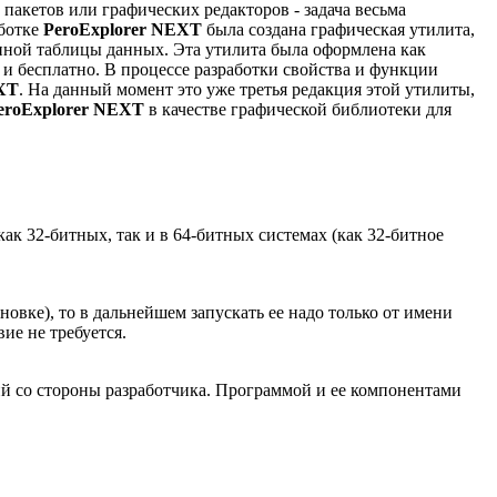
кетов или графических редакторов - задача весьма
аботке
PeroExplorer NEXT
была создана графическая утилита,
енной таблицы данных. Эта утилита была оформлена как
 и бесплатно. В процессе разработки свойства и функции
EXT
. На данный момент это уже третья редакция этой утилиты,
eroExplorer NEXT
в качестве графической библиотеки для
к 32-битных, так и в 64-битных системах (как 32-битное
овке), то в дальнейшем запускать ее надо только от имени
ие не требуется.
нтий со стороны разработчика. Программой и ее компонентами