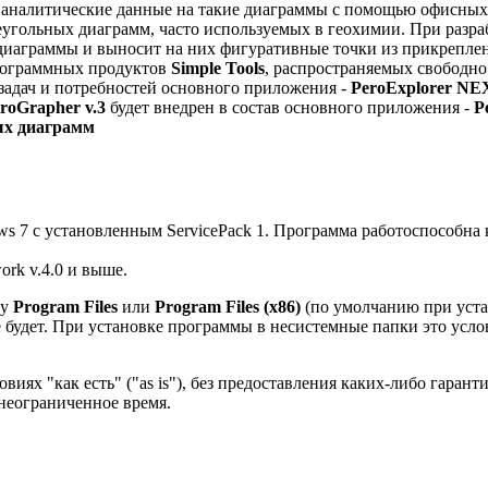
налитические данные на такие диаграммы с помощью офисных па
еугольных диаграмм, часто используемых в геохимии. При разр
а диаграммы и выносит на них фигуративные точки из прикрепл
рограммных продуктов
Simple Tools
, распространяемых свободно
задач и потребностей основного приложения -
PeroExplorer N
troGrapher v.3
будет внедрен в состав основного приложения -
P
х диаграмм
7 с установленным ServicePack 1. Программа работоспособна ка
rk v.4.0 и выше.
ку
Program Files
или
Program Files (х86)
(по умолчанию при устан
 будет. При установке программы в несистемные папки это услов
виях "как есть" ("as is"), без предоставления каких-либо гара
неограниченное время.